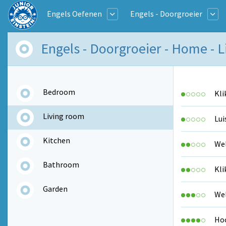
Engels Oefenen
Engels - Doorgroeier
Engels - Doorgroeier - Home - 
Bedroom
Kli
Living room
Lui
Kitchen
Wel
Bathroom
Kli
Garden
Wel
Hoo