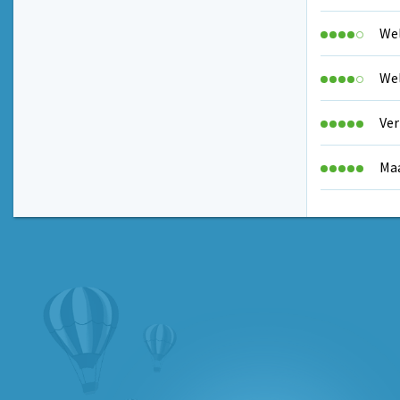
Wel
Wel
Ver
Maa