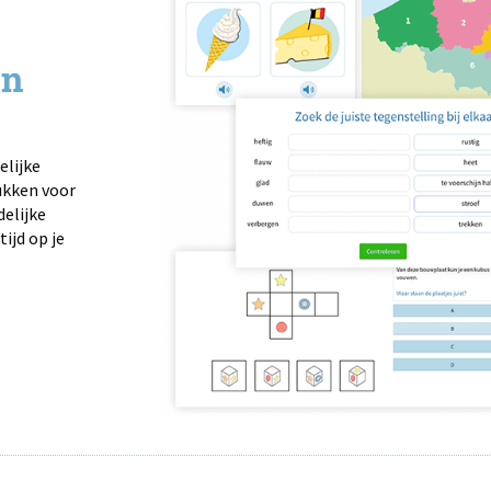
en
elijke
ukken voor
delijke
ijd op je