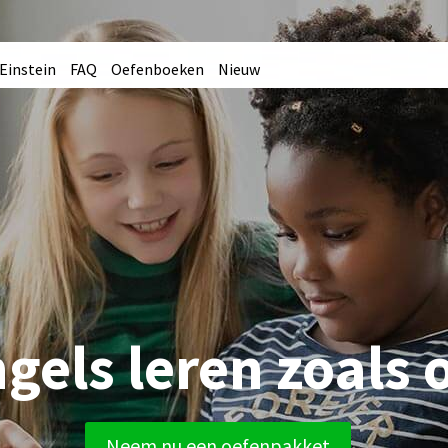
Einstein
FAQ
Oefenboeken
Nieuw
gels leren zoals 
Neem nu een oefenpakket