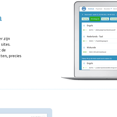
n
r zijn
sites.
 de
ten, precies